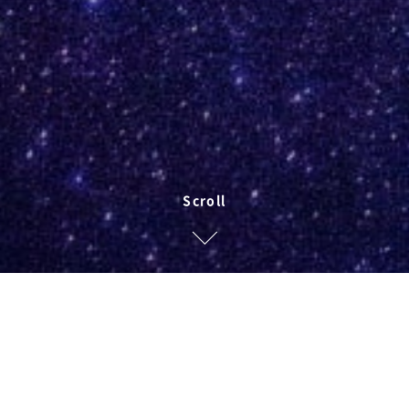
Scroll
J
u
s
t
D
o
R
i
g
h
t
私たちは正直でありたい